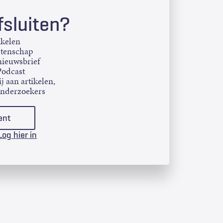
sluiten?
ikelen
etenschap
ieuwsbrief
Podcast
j aan artikelen,
onderzoekers
ent
Log hier in