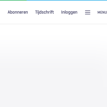
Abonneren
Tijdschrift
Inloggen
MENU
Seksuele gezondheid
H&W Podcast
COVID-19