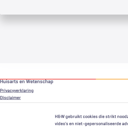
Huisarts en Wetenschap
Privacyverklaring
Voet
Disclaimer
H&W gebruikt cookies die strikt noodz
video's en niet-gepersonaliseerde ad