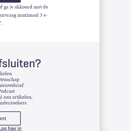
d ga je akkoord met de
aanvraag maximaal 3 e-
.
sluiten?
ikelen
etenschap
ieuwsbrief
Podcast
j aan artikelen,
onderzoekers
ent
Log hier in