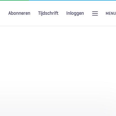
Abonneren
Tijdschrift
Inloggen
MENU
Seksuele gezondheid
H&W Podcast
COVID-19