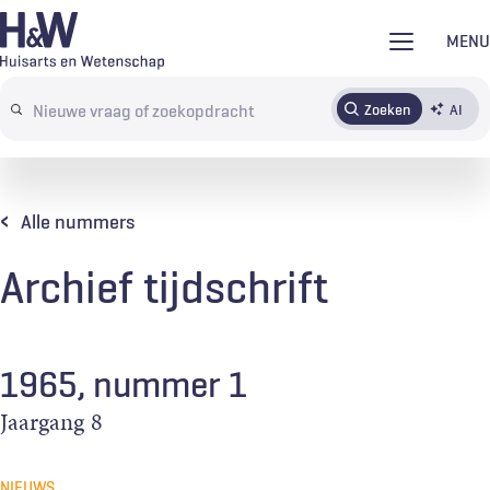
Overslaan
MENU
en
naar
Zoeken
AI
Abonneren
Tijdschrift
Inloggen
de
Search
inhoud
terms
gaan
Alle nummers
Archief tijdschrift
1965, nummer 1
Jaargang
8
NIEUWS