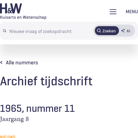
Overslaan
MENU
en
naar
Zoeken
AI
Abonneren
Tijdschrift
Inloggen
de
Search
inhoud
terms
gaan
Alle nummers
Archief tijdschrift
1965, nummer 11
Jaargang
8
NIEUWS