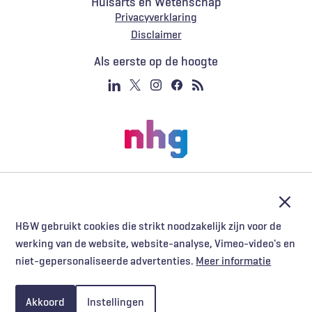
Huisarts en Wetenschap
Privacyverklaring
Voet
Disclaimer
Als eerste op de hoogte
Afslu
H&W gebruikt cookies die strikt noodzakelijk zijn voor de
werking van de website, website-analyse, Vimeo-video's en
niet-gepersonaliseerde advertenties.
Meer informatie
Akkoord
Instellingen