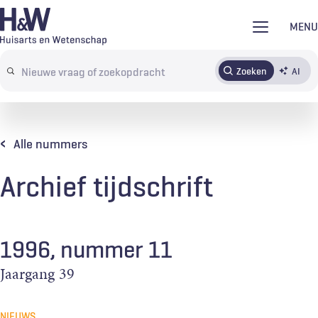
Overslaan
MENU
en
naar
Zoeken
AI
Abonneren
Tijdschrift
Inloggen
de
Search
inhoud
terms
gaan
Alle nummers
Archief tijdschrift
1996, nummer 11
Jaargang
39
NIEUWS