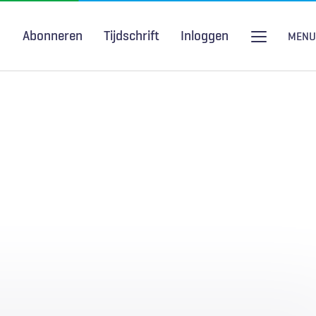
Abonneren
Tijdschrift
Inloggen
MENU
Seksuele gezondheid
H&W Podcast
COVID-19