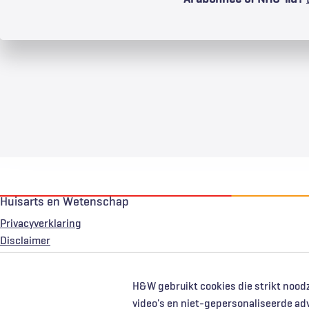
Huisarts en Wetenschap
Privacyverklaring
Voet
Disclaimer
H&W gebruikt cookies die strikt noodz
video's en niet-gepersonaliseerde ad