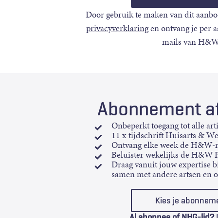
Door gebruik te maken van dit aanbo
privacyverklaring
en ontvang je per 
mails van H&W
Abonnement af
Onbeperkt toegang tot alle art
11 x tijdschrift Huisarts & W
Ontvang elke week de H&W-n
Beluister wekelijks de H&W 
Draag vanuit jouw expertise bi
samen met andere artsen en 
Kies je abonnem
Al abonnee of NHG-lid?