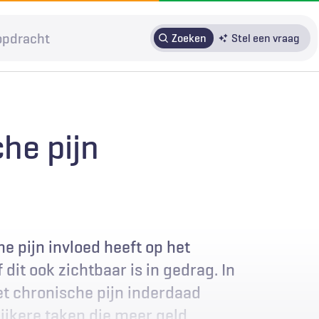
Zoeken
Stel een vraag
HRMO
SOLK
Over H&W
Patiënteninbreng
Voor auteurs
he pijn
Door in te loggen op HAweb krijgt u toegang tot de artikelen
op HenW.org.
e pijn invloed heeft op het
it ook zichtbaar is in gedrag. In
t chronische pijn inderdaad
ijkere taken die meer geld