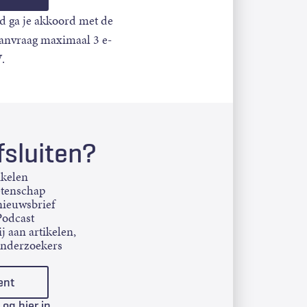
d ga je akkoord met de
aanvraag maximaal 3 e-
.
sluiten?
ikelen
etenschap
ieuwsbrief
Podcast
j aan artikelen,
onderzoekers
ent
Log hier in