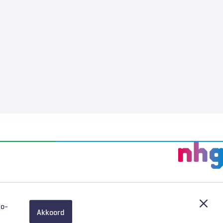
Afslu
eo-
Akkoord