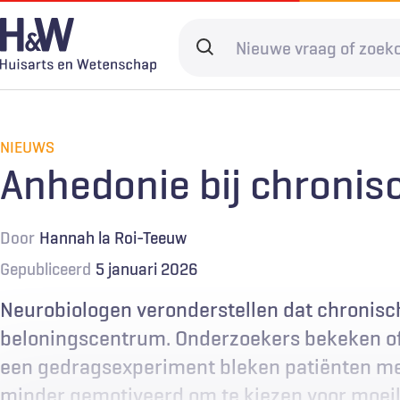
Overslaan
en
Search
naar
terms
de
Hoofdnavigatie
Diagnostiek
Home
Kwaliteit & 
Adverteren
inhoud
gaan
NIEUWS
Spoedzorg
Abonneren
Ketenzorg
Contact
Anhedonie bij chronisc
Digitale zorg
Levenseinde
Door
Hannah la Roi-Teeuw
Gepubliceerd
5 januari 2026
Neurobiologen veronderstellen dat chronisch
beloningscentrum. Onderzoekers bekeken of d
een gedragsexperiment bleken patiënten me
minder gemotiveerd om te kiezen voor moeil