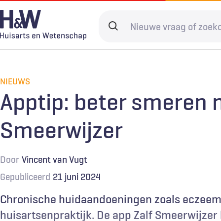
Overslaan
en
Search
naar
terms
de
Hoofdnavigatie
Diagnostiek
Home
Kwaliteit & 
Adverteren
inhoud
gaan
NIEUWS
Spoedzorg
Abonneren
Ketenzorg
Contact
Apptip: beter smeren 
Digitale zorg
Levenseinde
Smeerwijzer
Door
Vincent van Vugt
Gepubliceerd
21 juni 2024
Chronische huidaandoeningen zoals eczeem 
huisartsenpraktijk. De app Zalf Smeerwijzer