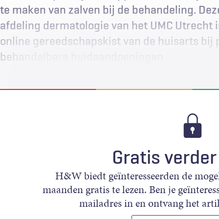
te maken van zalven bij de behandeling. Dez
afdeling dermatologie van het UMC Utrecht i
online gereedschapskist van de huisarts bij 
behandelbare huidaandoeningen.
Gratis verder
H&W biedt geïnteresseerden de mogeli
maanden gratis te lezen. Ben je geïnteress
mailadres in en ontvang het artik