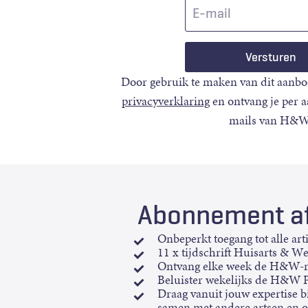
E-
mail
Door gebruik te maken van dit aanbo
privacyverklaring
en ontvang je per 
mails van H&W
Abonnement af
Onbeperkt toegang tot alle art
11 x tijdschrift Huisarts & W
Ontvang elke week de H&W-n
Beluister wekelijks de H&W 
Draag vanuit jouw expertise bi
samen met andere artsen en 