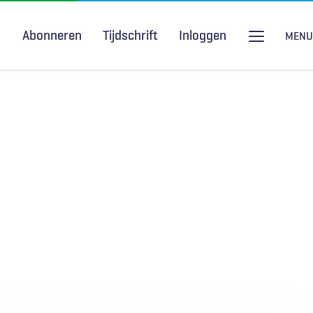
Abonneren
Tijdschrift
Inloggen
MENU
Seksuele gezondheid
H&W Podcast
COVID-19