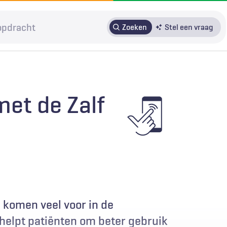
Zoeken
Stel een vraag
HRMO
SOLK
Over H&W
Patiënteninbreng
Voor auteurs
met de Zalf
Door in te loggen op HAweb krijgt u toegang tot de artikelen
op HenW.org.
komen veel voor in de
 helpt patiënten om beter gebruik