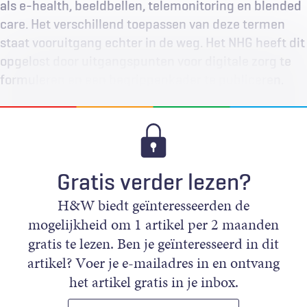
als e-health, beeldbellen, telemonitoring en blended
care. Het verschillend toepassen van deze termen
staat vooruitgang echter in de weg. Het NHG heeft dit
opgelost door uitgangspunten voor digitale zorg te
formuleren en een begrippenkader te publiceren.
Gratis verder lezen?
H&W biedt geïnteresseerden de
mogelijkheid om 1 artikel per 2 maanden
gratis te lezen. Ben je geïnteresseerd in dit
artikel? Voer je e-mailadres in en ontvang
het artikel gratis in je inbox.