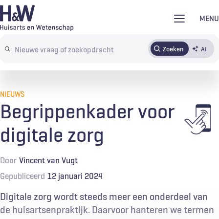
Overslaan
MENU
en
naar
Zoeken
AI
Abonneren
Tijdschrift
Inloggen
de
Search
inhoud
terms
gaan
NIEUWS
Begrippenkader voor
digitale zorg
Door
Vincent van Vugt
Gepubliceerd
12 januari 2024
Digitale zorg wordt steeds meer een onderdeel van
de huisartsenpraktijk. Daarvoor hanteren we termen