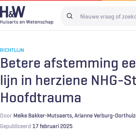
Overslaan
en
Search
naar
terms
de
Hoofdnavigatie
Diagnostiek
Home
Kwaliteit & 
Adverteren
inhoud
gaan
RICHTLIJN
Spoedzorg
Abonneren
Ketenzorg
Contact
Betere afstemming ee
Digitale zorg
Levenseinde
lijn in herziene NHG-
Hoofdtrauma
Door
Meike Bakker-Mutsaerts
Arianne Verburg-Oorthui
Gepubliceerd
17 februari 2025