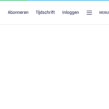
Abonneren
Tijdschrift
Inloggen
MENU
Seksuele gezondheid
H&W Podcast
COVID-19