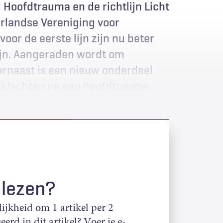
d Hoofdtrauma en de richtlijn Licht
rlandse Vereniging voor
oor de eerste lijn zijn nu beter
ijn. Aangeraden wordt om
arnaast is een nieuw onderdeel
 klachten na een hoofdtrauma.
 lezen?
jkheid om 1 artikel per 2
eerd in dit artikel? Voer je e-