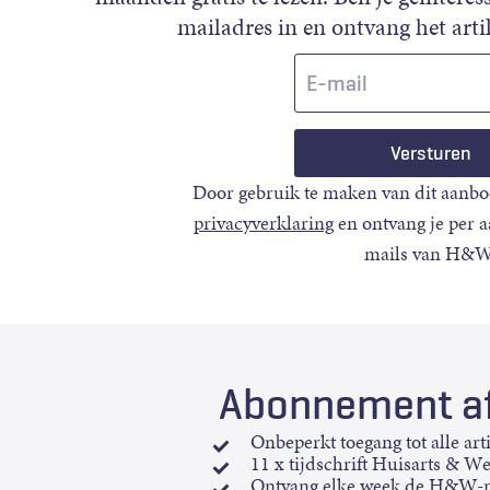
mailadres in en ontvang het artik
E-
mail
Door gebruik te maken van dit aanbo
privacyverklaring
en ontvang je per 
mails van H&W
Abonnement af
Onbeperkt toegang tot alle art
11 x tijdschrift Huisarts & W
Ontvang elke week de H&W-n