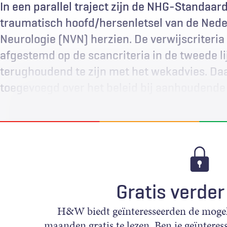
In een parallel traject zijn de NHG-Standaar
traumatisch hoofd/hersenletsel van de Nede
Neurologie (NVN) herzien. De verwijscriteria v
afgestemd op de scancriteria in de tweede l
terughoudend te zijn met het wekadvies. Da
toegevoegd over het beleid bij aanhoudende
Gratis verder
H&W biedt geïnteresseerden de mogeli
maanden gratis te lezen. Ben je geïnteress