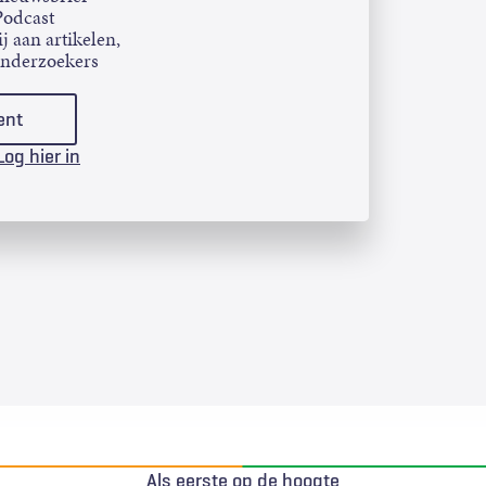
Podcast
j aan artikelen,
onderzoekers
ent
Log hier in
Als eerste op de hoogte