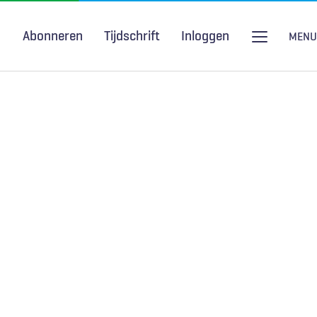
Abonneren
Tijdschrift
Inloggen
MENU
Seksuele gezondheid
H&W Podcast
COVID-19