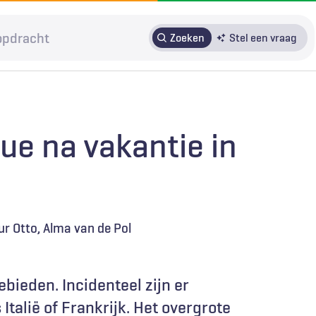
Zoeken
Stel een vraag
HRMO
SOLK
Over H&W
Patiënteninbreng
Voor auteurs
ue na vakantie in
Door in te loggen op HAweb krijgt u toegang tot de artikelen
op HenW.org.
ur Otto
Alma van de Pol
bieden. Incidenteel zijn er
talië of Frankrijk. Het overgrote