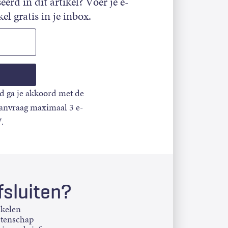
eerd in dit artikel? Voer je e-
el gratis in je inbox.
d ga je akkoord met de
aanvraag maximaal 3 e-
.
sluiten?
ikelen
etenschap