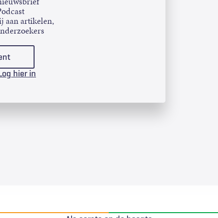
ieuwsbrief
Podcast
j aan artikelen,
onderzoekers
ent
Log hier in