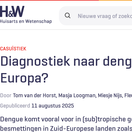
Overslaan
en
Search
naar
terms
de
Hoofdnavigatie
Diagnostiek
Home
Kwaliteit & 
Adverteren
inhoud
gaan
CASUÏSTIEK
Spoedzorg
Abonneren
Ketenzorg
Contact
Diagnostiek naar deng
Digitale zorg
Levenseinde
Europa?
Door
Tom van der Horst
Masja Loogman
Miesje Nijs
Fle
Gepubliceerd
11 augustus 2025
Dengue komt vooral voor in (sub)tropische ge
besmettingen in Zuid-Europese landen zoals I