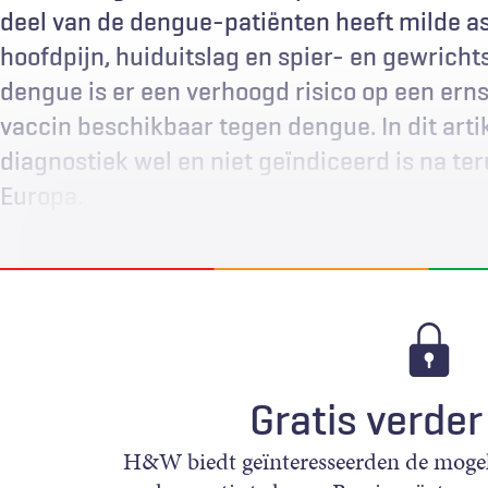
deel van de dengue-patiënten heeft milde as
hoofdpijn, huiduitslag en spier- en gewrichtsp
dengue is er een verhoogd risico op een erns
vaccin beschikbaar tegen dengue. In dit art
diagnostiek wel en niet geïndiceerd is na ter
Europa.
Gratis verder
H&W biedt geïnteresseerden de mogeli