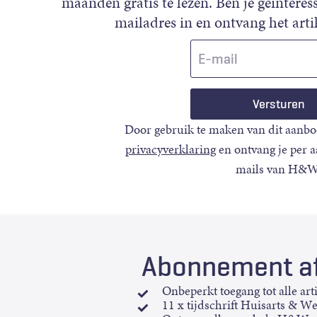
maanden gratis te lezen. Ben je geïnteress
mailadres in en ontvang het artik
E-
mail
Door gebruik te maken van dit aanbo
privacyverklaring
en ontvang je per 
mails van H&W
Abonnement af
Onbeperkt toegang tot alle art
11 x tijdschrift Huisarts & W