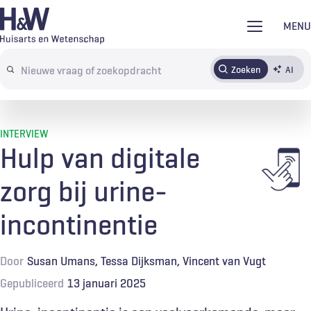
Overslaan
MENU
en
naar
Zoeken
AI
Abonneren
Tijdschrift
Inloggen
de
Search
inhoud
terms
gaan
INTERVIEW
Hulp van digitale
zorg bij urine-
incontinentie
Door
Susan Umans
Tessa Dijksman
Vincent van Vugt
Gepubliceerd
13 januari 2025