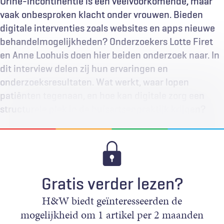
Urine-incontinentie is een veelvoorkomende, maar
vaak onbesproken klacht onder vrouwen. Bieden
digitale interventies zoals websites en apps nieuwe
behandelmogelijkheden? Onderzoekers Lotte Firet
en Anne Loohuis doen hier beiden onderzoek naar. In
dit interview delen zij hun ervaringen en
onderzoeksresultaten. Wat werkt, waar lopen
patiënten tegenaan, en hoe kan digitale zorg een
structurele plek in de huisartsenpraktijk krijgen?
Gratis verder lezen?
H&W biedt geïnteresseerden de
mogelijkheid om 1 artikel per 2 maanden