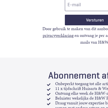
E-
mail
Door gebruik te maken van dit aanbo
privacyverklaring
en ontvang je per 
mails van H&W
Abonnement af
Onbeperkt toegang tot alle art
11 x tijdschrift Huisarts & W
Ontvang elke week de H&W-n
Beluister wekelijks de H&W 
Draag vanuit jouw expertise bi
samen met andere artsen en 