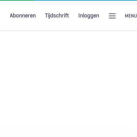
Abonneren
Tijdschrift
Inloggen
MENU
Seksuele gezondheid
H&W Podcast
COVID-19