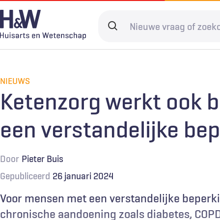
Overslaan
en
Search
naar
terms
de
Hoofdnavigatie
Diagnostiek
Home
Kwaliteit & 
Adverteren
inhoud
gaan
NIEUWS
Spoedzorg
Abonneren
Ketenzorg
Contact
Ketenzorg werkt ook 
Digitale zorg
Levenseinde
een verstandelijke be
Door
Pieter Buis
Gepubliceerd
26 januari 2024
Voor mensen met een verstandelijke beperk
chronische aandoening zoals diabetes, COPD 