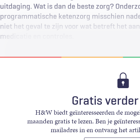
uitdaging. Wat is dan de beste zorg? Onderz
programmatische ketenzorg misschien nadeli
niet het geval te zijn voor wat betreft het aa
medicatie en controles.
Gratis verder
H&W biedt geïnteresseerden de mogeli
maanden gratis te lezen. Ben je geïnteress
mailadres in en ontvang het artik