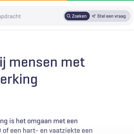
Zoeken
Stel een vraag
HRMO
SOLK
Over H&W
Patiënteninbreng
Voor auteurs
bij mensen met
Door in te loggen op HAweb krijgt u toegang tot de artikelen
perking
op HenW.org.
ing is het omgaan met een
of een hart- en vaatziekte een