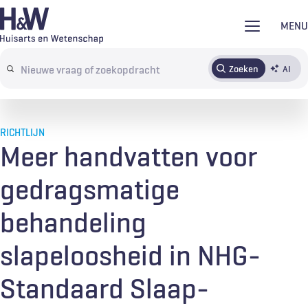
Overslaan
MENU
en
naar
Zoeken
AI
Abonneren
Tijdschrift
Inloggen
de
Search
inhoud
terms
gaan
RICHTLIJN
Meer handvatten voor
gedragsmatige
behandeling
slapeloosheid in NHG-
Standaard Slaap­