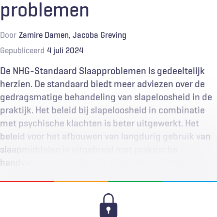
problemen
Door
Zamire Damen
Jacoba Greving
Gepubliceerd
4 juli 2024
De NHG-Standaard Slaapproblemen is gedeeltelijk
herzien. De standaard biedt meer adviezen over de
gedragsmatige behandeling van slapeloosheid in de
praktijk. Het beleid bij slapeloosheid in combinatie
met psychische klachten is beter uitgewerkt. Het
beleid voor het afbouwen van langdurig gebruik van
slaapmiddelen is uitgebreid met praktische
handvatten voor de begeleiding van patiënten.