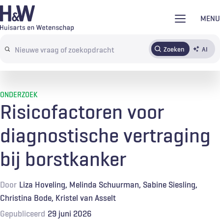
Overslaan
MENU
en
naar
Zoeken
AI
Abonneren
Tijdschrift
Inloggen
de
Search
inhoud
terms
gaan
ONDERZOEK
Risicofactoren voor
diagnostische vertraging
bij borstkanker
Door
Liza Hoveling
Melinda Schuurman
Sabine Siesling
Christina Bode
Kristel van Asselt
Gepubliceerd
29 juni 2026