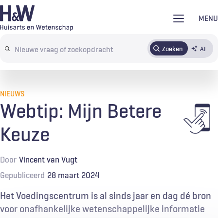
Overslaan
MENU
en
naar
Zoeken
AI
Abonneren
Tijdschrift
Inloggen
de
Search
inhoud
terms
gaan
NIEUWS
Webtip: Mijn Betere
Keuze
Door
Vincent van Vugt
Gepubliceerd
28 maart 2024
Het Voedingscentrum is al sinds jaar en dag dé bron
voor onafhankelijke wetenschappelijke informatie