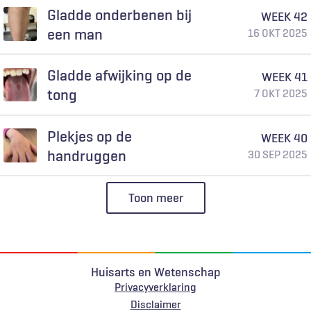
Gladde onderbenen bij
WEEK 42
een man
16 OKT 2025
Gladde afwijking op de
WEEK 41
tong
7 OKT 2025
Plekjes op de
WEEK 40
handruggen
30 SEP 2025
Toon meer
Huisarts en Wetenschap
Privacyverklaring
Voet
Disclaimer