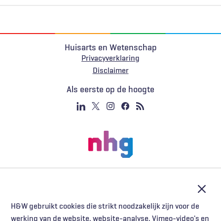
Huisarts en Wetenschap
Privacyverklaring
Voet
Disclaimer
Als eerste op de hoogte
Afslu
H&W gebruikt cookies die strikt noodzakelijk zijn voor de
werking van de website, website-analyse, Vimeo-video's en