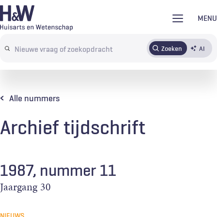
Overslaan
MENU
en
naar
Zoeken
AI
Abonneren
Tijdschrift
Inloggen
de
Search
inhoud
terms
gaan
Alle nummers
Archief tijdschrift
1987, nummer 11
Jaargang
30
NIEUWS