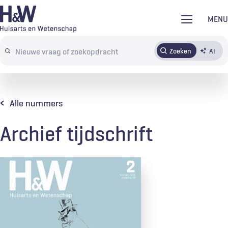
Overslaan
MENU
en
naar
Zoeken
AI
Abonneren
Tijdschrift
Inloggen
de
Search
inhoud
terms
gaan
Alle nummers
Archief tijdschrift