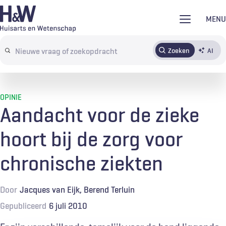
Overslaan
MENU
en
naar
Zoeken
AI
Abonneren
Tijdschrift
Inloggen
de
Search
inhoud
terms
gaan
OPINIE
Aandacht voor de zieke
hoort bij de zorg voor
chronische ziekten
Door
Jacques van Eijk
Berend Terluin
Gepubliceerd
6 juli 2010