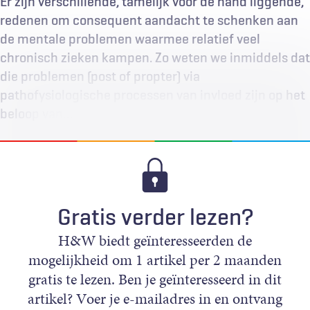
Er zijn verschillende, tamelijk voor de hand liggende,
redenen om consequent aandacht te schenken aan
de mentale problemen waarmee relatief veel
chronisch zieken kampen. Zo weten we inmiddels dat
die problemen (post of propter) via
pathofysiologische processen van invloed zijn op het
beloop van…
Gratis verder lezen?
H&W biedt geïnteresseerden de
mogelijkheid om 1 artikel per 2 maanden
gratis te lezen. Ben je geïnteresseerd in dit
artikel? Voer je e-mailadres in en ontvang