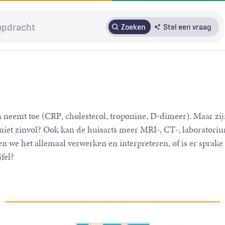
Zoeken
Stel een vraag
HRMO
SOLK
Over H&W
Patiënteninbreng
Voor auteurs
Door in te loggen op HAweb krijgt u toegang tot de artikelen
n neemt toe (CRP, cholesterol, troponine, D-dimeer). Maar zij
op HenW.org.
 niet zinvol? Ook kan de huisarts meer MRI-, CT-, laboratori
 we het allemaal verwerken en interpreteren, of is er sprake
fel?