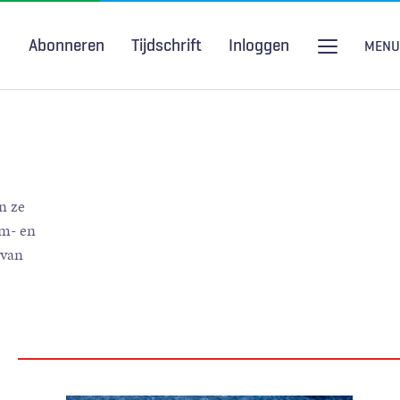
Abonneren
Tijdschrift
Inloggen
MENU
Seksuele gezondheid
H&W Podcast
COVID-19
n ze
um- en
 van