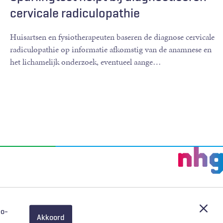
cervicale radiculopathie
Huisartsen en fysiotherapeuten baseren de diagnose cervicale
radiculopathie op informatie afkomstig van de anamnese en
het lichamelijk onderzoek, eventueel aange
…
Afslu
eo-
Akkoord