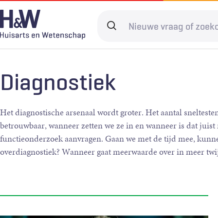
Overslaan
en
Search
naar
terms
de
Hoofdnavigatie
Diagnostiek
Home
Kwaliteit & 
Adverteren
inhoud
Diagnostiek
gaan
Spoedzorg
Abonneren
Ketenzorg
Contact
Digitale zorg
Levenseinde
Het diagnostische arsenaal wordt groter. Het aantal snelteste
betrouwbaar, wanneer zetten we ze in en wanneer is dat juist
functieonderzoek aanvragen. Gaan we met de tijd mee, kunnen
overdiagnostiek? Wanneer gaat meerwaarde over in meer twij