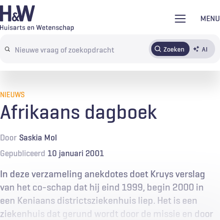
Overslaan
MENU
en
naar
Zoeken
AI
Abonneren
Tijdschrift
Inloggen
de
Search
inhoud
terms
gaan
NIEUWS
Afrikaans dagboek
Door
Saskia Mol
Gepubliceerd
10 januari 2001
In deze verzameling anekdotes doet Kruys verslag
van het co-schap dat hij eind 1999, begin 2000 in
een Keniaans districtsziekenhuis liep. Het is een
ziekenhuis dat gerund wordt door de missie en door