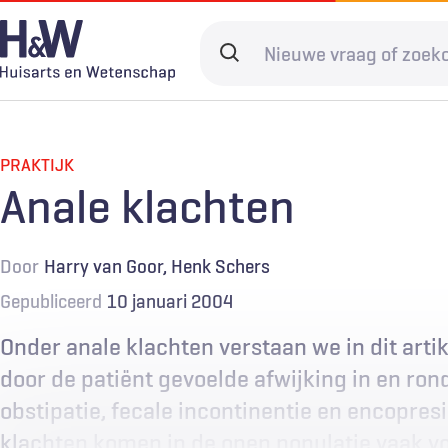
Overslaan
en
Search
naar
terms
de
Hoofdnavigatie
Diagnostiek
Home
Kwaliteit & 
Adverteren
inhoud
gaan
PRAKTIJK
Spoedzorg
Abonneren
Ketenzorg
Contact
Anale klachten
Digitale zorg
Levenseinde
Door
Harry van Goor
Henk Schers
Gepubliceerd
10 januari 2004
Onder anale klachten verstaan we in dit artik
door de patiënt gevoelde afwijking in en ron
obstipatie, fecale incontinentie en encopres
klachten komen in de open populatie vaak voo