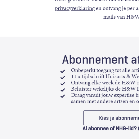
privacyverklaring
en ontvang je per 
mails van H&W
Abonnement af
Onbeperkt toegang tot alle art
11 x tijdschrift Huisarts & W
Ontvang elke week de H&W-n
Beluister wekelijks de H&W 
Draag vanuit jouw expertise bi
samen met andere artsen en 
Kies je abonnem
Al abonnee of NHG-lid?