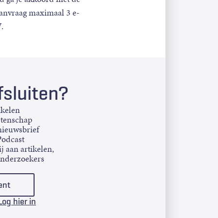
aanvraag maximaal 3 e-
.
sluiten?
ikelen
etenschap
ieuwsbrief
Podcast
j aan artikelen,
onderzoekers
ent
Log hier in