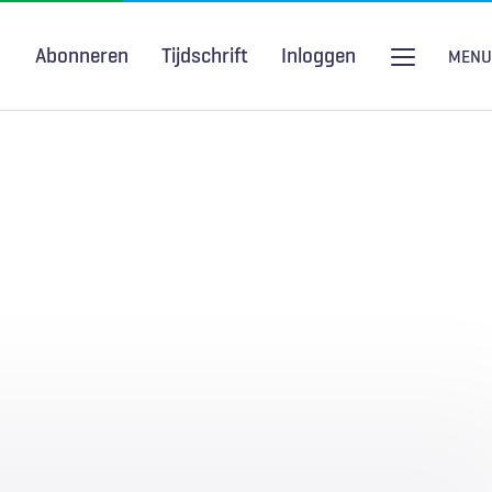
Abonneren
Tijdschrift
Inloggen
MENU
Seksuele gezondheid
H&W Podcast
COVID-19