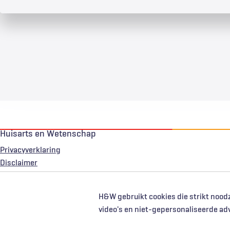
Huisarts en Wetenschap
Privacyverklaring
Voet
Disclaimer
H&W gebruikt cookies die strikt noodz
video's en niet-gepersonaliseerde ad