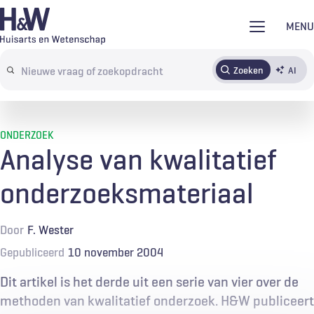
Overslaan
MENU
en
naar
Zoeken
AI
Abonneren
Tijdschrift
Inloggen
de
Search
inhoud
terms
gaan
ONDERZOEK
Analyse van kwalitatief
onderzoeksmateriaal
Door
F. Wester
Gepubliceerd
10 november 2004
Dit artikel is het derde uit een serie van vier over de
methoden van kwalitatief onderzoek. H&W publiceert