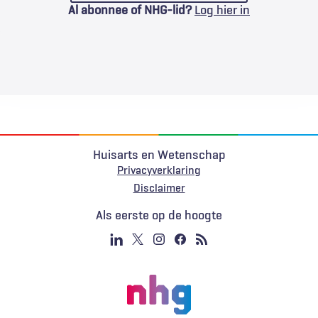
Al abonnee of NHG-lid?
Log hier in
Huisarts en Wetenschap
Privacyverklaring
Voet
Disclaimer
Als eerste op de hoogte