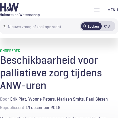
Overslaan
MENU
en
naar
Zoeken
AI
Abonneren
Tijdschrift
Inloggen
de
Search
inhoud
terms
gaan
ONDERZOEK
Beschikbaarheid voor
palliatieve zorg tijdens
ANW-uren
Door
Erik Plat
Yvonne Peters
Marleen Smits
Paul Giesen
Gepubliceerd
14 december 2018