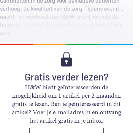
Continuïteit in de zorg voor palliatieve patiënten
verhoogt de kwaliteit van de zorg. Tijdens avond-,
nacht- en weekenduren (ANW-uren) verricht de
huisartsenpost of de eigen huisarts de palliatieve
zorg.
Gratis verder lezen?
H&W biedt geïnteresseerden de
mogelijkheid om 1 artikel per 2 maanden
gratis te lezen. Ben je geïnteresseerd in dit
artikel? Voer je e-mailadres in en ontvang
het artikel gratis in je inbox.
E-