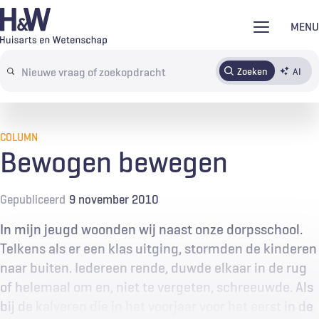
Overslaan
MENU
en
naar
Zoeken
AI
Abonneren
Tijdschrift
Inloggen
de
Search
inhoud
terms
gaan
COLUMN
Bewogen bewegen
Gepubliceerd
9 november 2010
In mijn jeugd woonden wij naast onze dorpsschool.
Telkens als er een klas uitging, stormden de kinderen
naar buiten. Iedereen rende, duwde elkaar in de rug
of helemaal om en, niet te vergeten, schreeuwde. Als
bij de kalveren die in het voorjaar voor het eerst in de