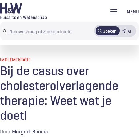
Overslaan
MENU
en
naar
Zoeken
AI
Abonneren
Tijdschrift
Inloggen
de
Search
inhoud
terms
gaan
IMPLEMENTATIE
Bij de casus over
cholesterolverlagende
therapie: Weet wat je
doet!
Door
Margriet Bouma