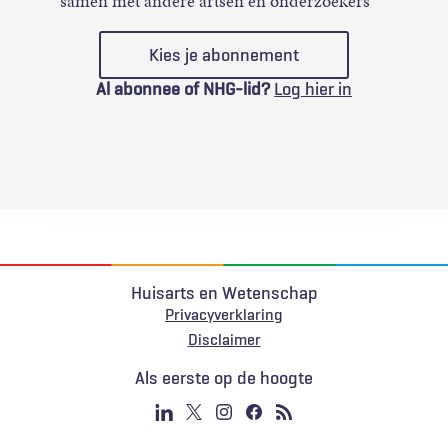
samen met andere artsen en onderzoekers
Kies je abonnement
Al abonnee of NHG-lid?
Log hier in
Huisarts en Wetenschap
Privacyverklaring
Voet
Disclaimer
Als eerste op de hoogte