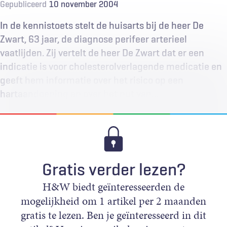
Gepubliceerd
10 november 2004
In de kennistoets stelt de huisarts bij de heer De
Zwart, 63 jaar, de diagnose perifeer arterieel
vaatlijden. Zij vertelt de heer De Zwart dat er een
indicatie is voor cholesterolverlagende medicatie en
geeft hem informatie over het risico op een
hartaandoening en over het nut van…
Gratis verder lezen?
H&W biedt geïnteresseerden de
mogelijkheid om 1 artikel per 2 maanden
gratis te lezen. Ben je geïnteresseerd in dit