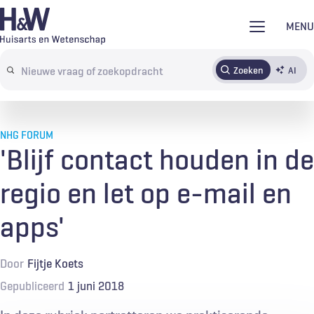
Overslaan
MENU
en
naar
Zoeken
AI
Abonneren
Tijdschrift
Inloggen
de
Search
inhoud
terms
gaan
NHG FORUM
'Blijf contact houden in de
regio en let op e-mail en
apps'
Door
Fijtje Koets
Gepubliceerd
1 juni 2018