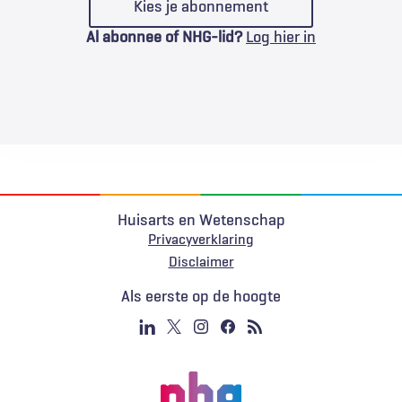
Kies je abonnement
Al abonnee of NHG-lid?
Log hier in
Huisarts en Wetenschap
Privacyverklaring
Voet
Disclaimer
Als eerste op de hoogte