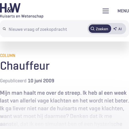
Overslaan
MENU
en
naar
Zoeken
AI
Abonneren
Tijdschrift
Inloggen
de
Search
inhoud
terms
gaan
COLUMN
Chauffeur
Gepubliceerd
10 juni 2009
Mijn man haalt me over de streep. Ik heb al een week
last van allerlei vage klachten en het wordt niet beter.
Ik ga liever niet naar de huisarts met vage klachten,
want wat moet hij daarmee? Denken dat ik me
aanstel, dat ik een simulant ben of een hysterische