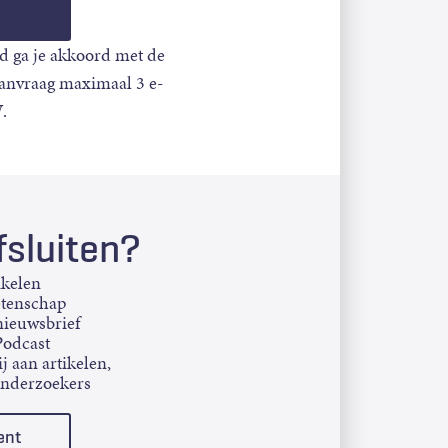
d ga je akkoord met de
aanvraag maximaal 3 e-
.
sluiten?
ikelen
etenschap
ieuwsbrief
Podcast
j aan artikelen,
onderzoekers
ent