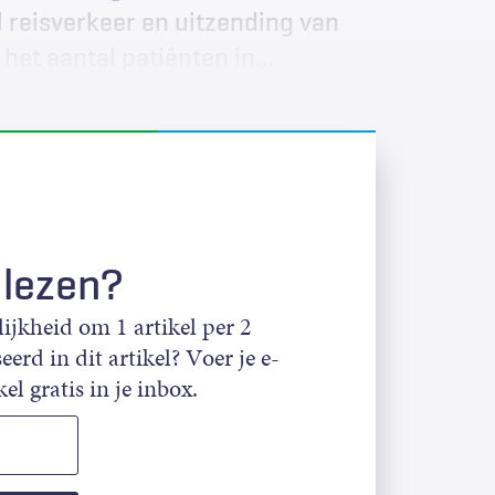
 reisverkeer en uitzending van
et aantal patiënten in…
 lezen?
jkheid om 1 artikel per 2
eerd in dit artikel? Voer je e-
el gratis in je inbox.