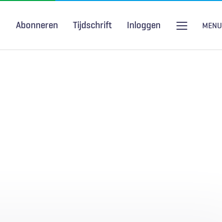
Abonneren
Tijdschrift
Inloggen
MENU
Seksuele gezondheid
H&W Podcast
COVID-19