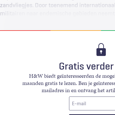
zandvliegjes. Door toenemend internationaal
militairen naar endemische gebieden neemt h
Gratis verder
H&W biedt geïnteresseerden de mogeli
maanden gratis te lezen. Ben je geïnteress
mailadres in en ontvang het artik
E-
mail