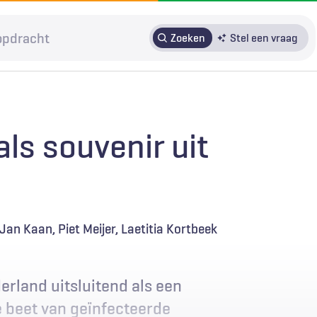
Zoeken
Stel een vraag
HRMO
SOLK
Over H&W
Patiënteninbreng
Voor auteurs
ls souvenir uit
Door in te loggen op HAweb krijgt u toegang tot de artikelen
op HenW.org.
Jan Kaan
Piet Meijer
Laetitia Kortbeek
rland uitsluitend als een
e beet van geïnfecteerde