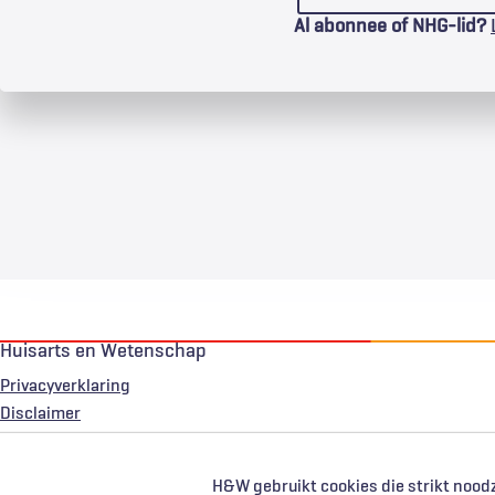
Al abonnee of NHG-lid?
Huisarts en Wetenschap
Privacyverklaring
Voet
Disclaimer
H&W gebruikt cookies die strikt noodz