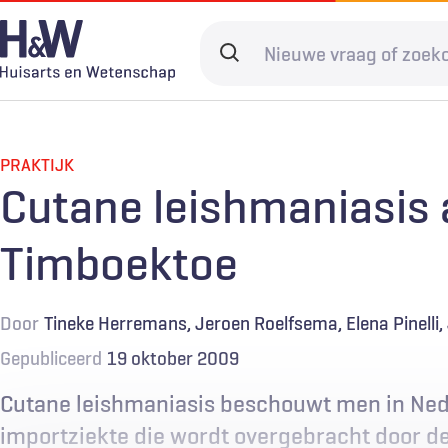
Overslaan
en
Search
naar
terms
de
Hoofdnavigatie
Diagnostiek
Home
Kwaliteit & 
Adverteren
inhoud
gaan
PRAKTIJK
Spoedzorg
Abonneren
Ketenzorg
Contact
Cutane leishmaniasis a
Digitale zorg
Levenseinde
Timboektoe
Door
Tineke Herremans
Jeroen Roelfsema
Elena Pinelli
Gepubliceerd
19 oktober 2009
Cutane leishmaniasis beschouwt men in Nede
importziekte die wordt overgebracht door d