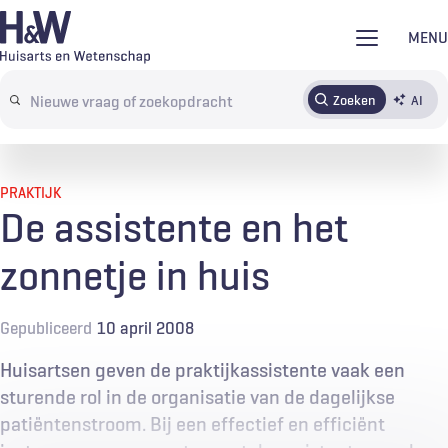
Overslaan
MENU
en
naar
Zoeken
AI
Abonneren
Tijdschrift
Inloggen
de
Search
inhoud
terms
gaan
PRAKTIJK
De assistente en het
zonnetje in huis
Gepubliceerd
10 april 2008
Huisartsen geven de praktijkassistente vaak een
sturende rol in de organisatie van de dagelijkse
patiëntenstroom. Bij een effectief en efficiënt