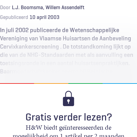
Door
L.J. Boomsma
Willem Assendelft
Gepubliceerd
10 april 2003
In juli 2002 publiceerde de Wetenschappelijke
Vereniging van Vlaamse Huisartsen de Aanbeveling
Cervixkankerscreening . De totstandkoming lijkt op
die van de NHG-Standaarden met als aanvulling een
toetsingsronde in een aantal huisartsenpraktijken.
Baarmoederhalskanker neemt bij Belgische…
Gratis verder lezen?
H&W biedt geïnteresseerden de
mogelijkheid om 1 artikel per 2 maanden