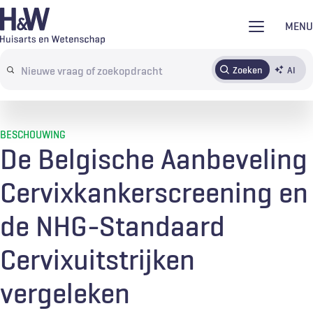
Overslaan
MENU
en
naar
Zoeken
AI
Abonneren
Tijdschrift
Inloggen
de
Search
inhoud
terms
gaan
BESCHOUWING
De Belgische Aanbeveling
Cervixkankerscreening en
de NHG-Standaard
Cervixuitstrijken
vergeleken