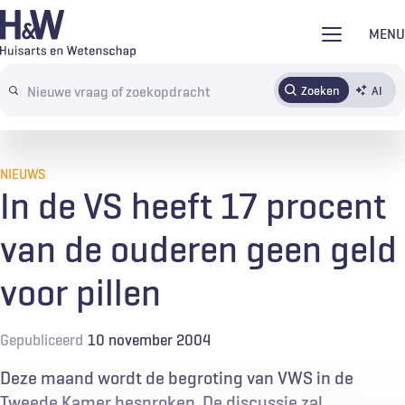
Overslaan
MENU
en
naar
Zoeken
AI
Abonneren
Tijdschrift
Inloggen
de
Search
inhoud
terms
gaan
NIEUWS
In de VS heeft 17 procent
van de ouderen geen geld
voor pillen
Gepubliceerd
10 november 2004
Deze maand wordt de begroting van VWS in de
Tweede Kamer besproken. De discussie zal