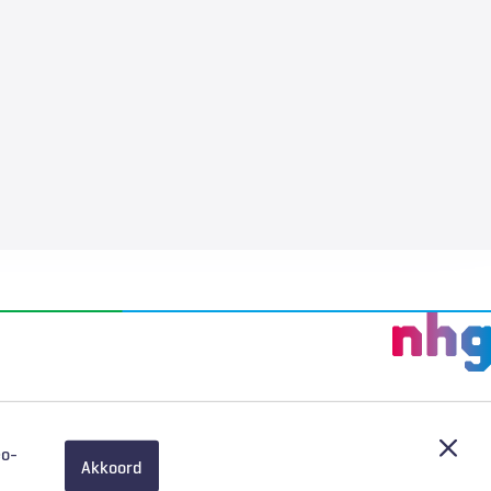
Afslu
eo-
Akkoord