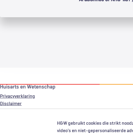
Huisarts en Wetenschap
Privacyverklaring
Voet
Disclaimer
H&W gebruikt cookies die strikt noodz
video's en niet-gepersonaliseerde ad