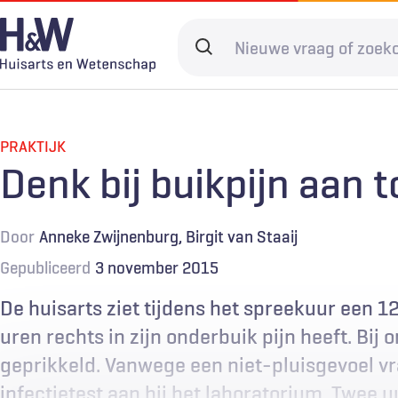
Overslaan
en
Search
naar
terms
de
Hoofdnavigatie
Diagnostiek
Home
Kwaliteit & 
Adverteren
inhoud
gaan
PRAKTIJK
Spoedzorg
Abonneren
Ketenzorg
Contact
Denk bij buikpijn aan t
Digitale zorg
Levenseinde
Door
Anneke Zwijnenburg
Birgit van Staaij
Gepubliceerd
3 november 2015
De huisarts ziet tijdens het spreekuur een 1
uren rechts in zijn onderbuik pijn heeft. Bij 
geprikkeld. Vanwege een niet-pluisgevoel vr
infectietest aan bij het laboratorium. Twee uu