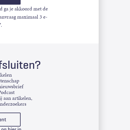
d ga je akkoord met de
aanvraag maximaal 3 e-
.
sluiten?
ikelen
etenschap
ieuwsbrief
Podcast
j aan artikelen,
onderzoekers
ent
Log hier in