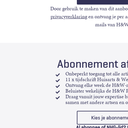
Door gebruik te maken van dit aanbo
privacyverklaring
en ontvang je per 
mails van H&W
Abonnement af
Onbeperkt toegang tot alle art
11 x tijdschrift Huisarts & W
Ontvang elke week de H&W-n
Beluister wekelijks de H&W 
Draag vanuit jouw expertise bi
samen met andere artsen en 
Kies je abonnem
Al abonnee of NHG-lid?