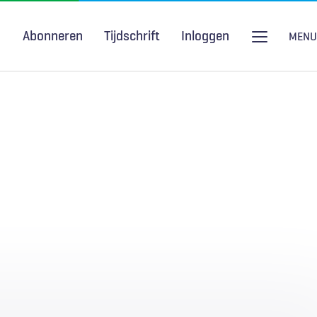
Abonneren
Tijdschrift
Inloggen
MENU
Seksuele gezondheid
H&W Podcast
COVID-19