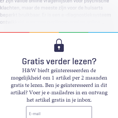
Er zijn valide online vragenlijsten voor psychische
klachten, maar de meeste zijn voor de huisarts
beperkt bruikbaar. Er is een e-diagnostieksysteem
ontwikkeld waarmee patiënten snel en online…
Gratis verder lezen?
H&W biedt geïnteresseerden de
mogelijkheid om 1 artikel per 2 maanden
gratis te lezen. Ben je geïnteresseerd in dit
artikel? Voer je e-mailadres in en ontvang
het artikel gratis in je inbox.
E-
mail