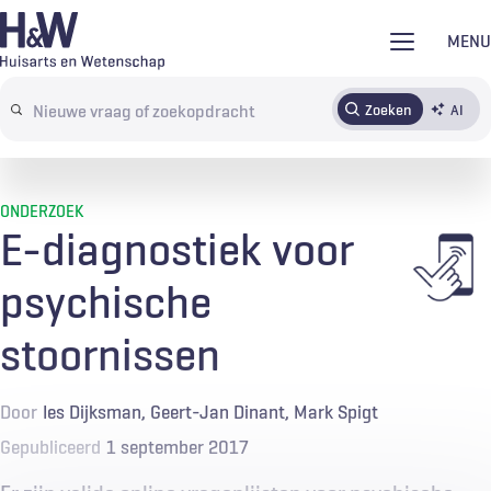
Overslaan
MENU
en
naar
Zoeken
AI
Abonneren
Tijdschrift
Inloggen
de
Search
inhoud
terms
gaan
ONDERZOEK
E-diagnostiek voor
psychische
stoornissen
Door
Ies Dijksman
Geert-Jan Dinant
Mark Spigt
Gepubliceerd
1 september 2017