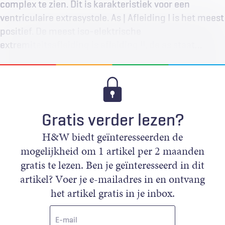
complex te zien. Dit is karakteristiek voor een
ventriculaire extrasystole. As | Afleiding I is het meest
positief. De meest iso-elektrische
extremiteitsafleiding is afleiding II, de as staat…
Gratis verder lezen?
H&W biedt geïnteresseerden de
mogelijkheid om 1 artikel per 2 maanden
gratis te lezen. Ben je geïnteresseerd in dit
artikel? Voer je e-mailadres in en ontvang
het artikel gratis in je inbox.
E-