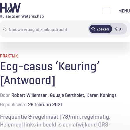
Overslaan
MENU
en
naar
Zoeken
AI
Abonneren
Tijdschrift
Inloggen
de
Search
inhoud
terms
gaan
PRAKTIJK
Ecg-casus ‘Keuring’
[Antwoord]
Door
Robert Willemsen
Guusje Bertholet
Karen Konings
Gepubliceerd
26 februari 2021
Frequentie & regelmaat | 78/min, regelmatig.
Helemaal links in beeld is een afwijkend QRS-