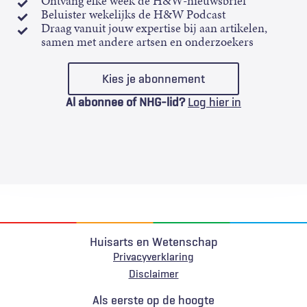
Ontvang elke week de H&W-nieuwsbrief
Beluister wekelijks de H&W Podcast
Draag vanuit jouw expertise bij aan artikelen,
samen met andere artsen en onderzoekers
Kies je abonnement
Al abonnee of NHG-lid?
Log hier in
Huisarts en Wetenschap
Privacyverklaring
Voet
Disclaimer
Als eerste op de hoogte