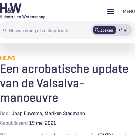
Overslaan
MENU
en
naar
Zoeken
AI
Abonneren
Tijdschrift
Inloggen
de
Search
inhoud
terms
gaan
NIEUWS
Een acrobatische update
van de Valsalva-
manoeuvre
Door
Jaap Euwema
Mariken Stegmann
Gepubliceerd
19 mei 2021