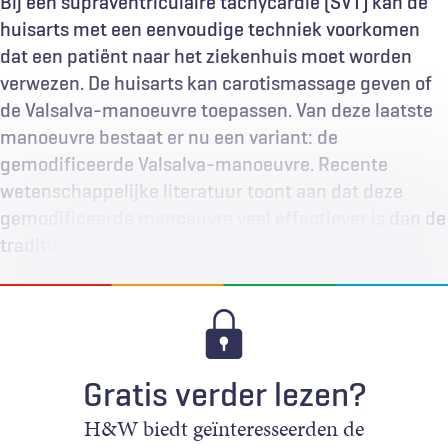
Bij een supraventriculaire tachycardie (SVT) kan de
huisarts met een eenvoudige techniek voorkomen
dat een patiënt naar het ziekenhuis moet worden
verwezen. De huisarts kan carotismassage geven of
de Valsalva-manoeuvre toepassen. Van deze laatste
manoeuvre bestaat er nu een variant: de
gemodificeerde Valsalva-manoeuvre. Recente
wetenschappelijke literatuur toont aan dat deze
gemodificeerde manoeuvre veel effectiever is dan de
traditionele technieken.
Gratis verder lezen?
H&W biedt geïnteresseerden de