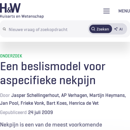
Overslaan
MENU
en
naar
Zoeken
AI
Abonneren
Tijdschrift
Inloggen
de
Search
inhoud
terms
gaan
ONDERZOEK
Een beslismodel voor
aspecifieke nekpijn
Door
Jasper Schellingerhout
AP Verhagen
Martijn Heymans
Jan Pool
Frieke Vonk
Bart Koes
Henrica de Vet
Gepubliceerd
24 juli 2009
Nekpijn is een van de meest voorkomende