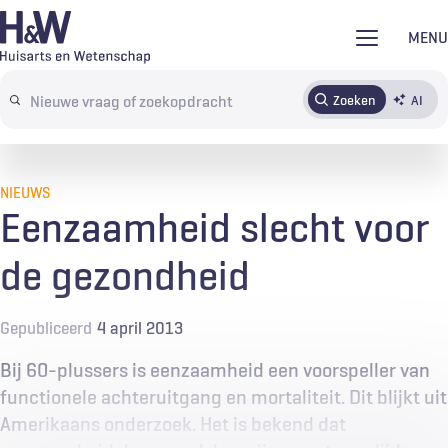
Overslaan
MENU
en
naar
Zoeken
AI
Abonneren
Tijdschrift
Inloggen
de
Search
inhoud
terms
gaan
NIEUWS
Eenzaamheid slecht voor
de gezondheid
Gepubliceerd
4 april 2013
Bij 60-plussers is eenzaamheid een voorspeller van
functionele achteruitgang en mortaliteit. Dit blijkt uit
Amerikaans onderzoek. Het is bekend dat