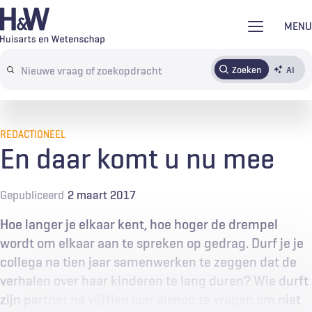
Overslaan
MENU
en
naar
Zoeken
AI
Abonneren
Tijdschrift
Inloggen
de
Search
inhoud
terms
gaan
REDACTIONEEL
En daar komt u nu mee
Gepubliceerd
2 maart 2017
Hoe langer je elkaar kent, hoe hoger de drempel
wordt om elkaar aan te spreken op gedrag. Durf je je
collega na tien jaar samenwerken te zeggen dat de
verhalen over haar kinderen te lang duren? Wie durft
zijn partner na vijftien jaar alsnog te vragen om niet