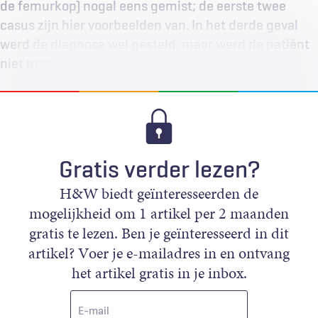
de femurkop) nogal eens gemist; de eerste twee
casus zijn hier voorbeelden van. In het derde geval
werd de diagnose wel gesteld, maar werd de patiënt
niet met spoed doorverwezen. Bij alledrie de…
Gratis verder lezen?
H&W biedt geïnteresseerden de
mogelijkheid om 1 artikel per 2 maanden
gratis te lezen. Ben je geïnteresseerd in dit
artikel? Voer je e-mailadres in en ontvang
het artikel gratis in je inbox.
E-