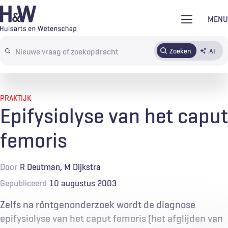
Overslaan
MENU
en
naar
Zoeken
AI
Abonneren
Tijdschrift
Inloggen
de
Search
inhoud
terms
gaan
PRAKTIJK
Epifysiolyse van het caput
femoris
Door
R Deutman
M Dijkstra
Gepubliceerd
10 augustus 2003
Zelfs na röntgenonderzoek wordt de diagnose
epifysiolyse van het caput femoris (het afglijden van