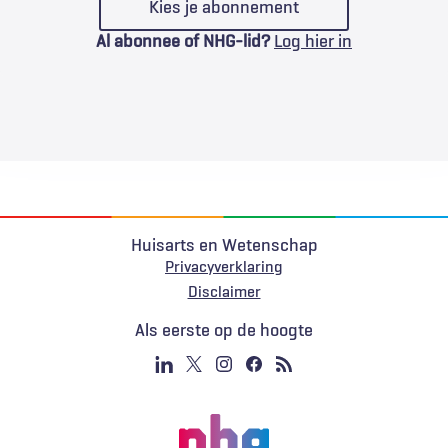
Kies je abonnement
Al abonnee of NHG-lid?
Log hier in
Huisarts en Wetenschap
Privacyverklaring
Voet
Disclaimer
Als eerste op de hoogte