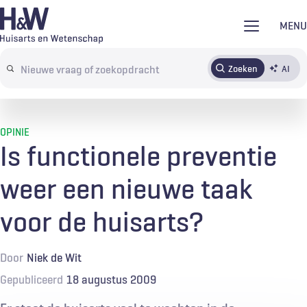
Overslaan
MENU
en
naar
Zoeken
AI
Abonneren
Tijdschrift
Inloggen
de
Search
inhoud
terms
gaan
OPINIE
Is functionele preventie
weer een nieuwe taak
voor de huisarts?
Door
Niek de Wit
Gepubliceerd
18 augustus 2009