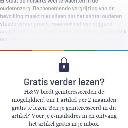
Er staat de huisarts veel te wachten in de
ouderenzorg. De toenemende vergrijzing van de
bevolking maakt niet alleen dat het aantal ouderen
steeds verder groeit, maar ook dat een stijgend
aantal oudere patiënten met complexe problematiek
een steeds groter beroep op gezondheids- en…
Gratis verder lezen?
H&W biedt geïnteresseerden de
mogelijkheid om 1 artikel per 2 maanden
gratis te lezen. Ben je geïnteresseerd in dit
artikel? Voer je e-mailadres in en ontvang
het artikel gratis in je inbox.