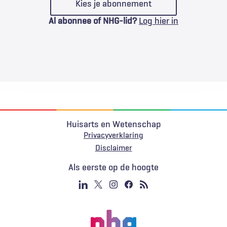
Kies je abonnement
Al abonnee of NHG-lid?
Log hier in
Huisarts en Wetenschap
Privacyverklaring
Voet
Disclaimer
Als eerste op de hoogte