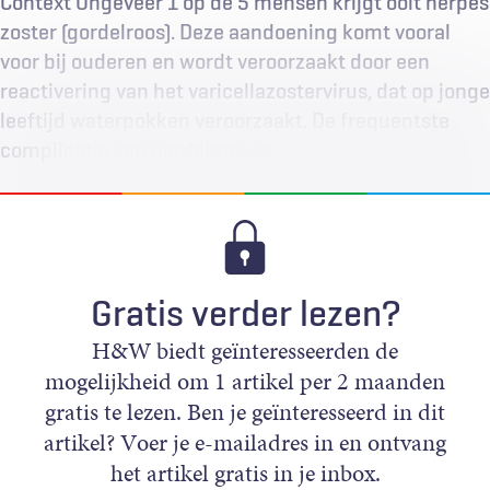
Context Ongeveer 1 op de 5 mensen krijgt ooit herpes
zoster (gordelroos). Deze aandoening komt vooral
voor bij ouderen en wordt veroorzaakt door een
reactivering van het varicellazostervirus, dat op jonge
leeftijd waterpokken veroorzaakt. De frequentste
complicatie van gordelroos is…
Gratis verder lezen?
H&W biedt geïnteresseerden de
mogelijkheid om 1 artikel per 2 maanden
gratis te lezen. Ben je geïnteresseerd in dit
artikel? Voer je e-mailadres in en ontvang
het artikel gratis in je inbox.