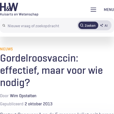
Overslaan
MENU
en
naar
Zoeken
AI
Abonneren
Tijdschrift
Inloggen
de
Search
inhoud
terms
gaan
NIEUWS
Gordelroosvaccin:
effectief, maar voor wie
nodig?
Door
Wim Opstelten
Gepubliceerd
2 oktober 2013