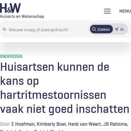
Overslaan
MENU
en
naar
Zoeken
AI
Abonneren
Tijdschrift
Inloggen
de
Search
inhoud
terms
gaan
ONDERZOEK
Huisartsen kunnen de
kans op
hartritmestoornissen
vaak niet goed inschatten
Door
E Hoefman
Kimberly Boer
Henk van Weert
JB Reitsma