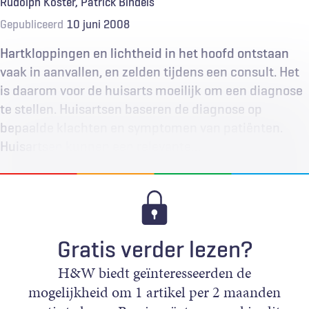
Rudolph Koster
Patrick Bindels
Gepubliceerd
10 juni 2008
Hartkloppingen en lichtheid in het hoofd ontstaan
vaak in aanvallen, en zelden tijdens een consult. Het
is daarom voor de huisarts moeilijk om een diagnose
te stellen. Huisartsen baseren de diagnose op
bepaalde klachten en symptomen van patiënten.
Huisartsen kunnen een relevante…
Gratis verder lezen?
H&W biedt geïnteresseerden de
mogelijkheid om 1 artikel per 2 maanden