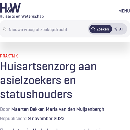
Overslaan
MENU
en
naar
Zoeken
AI
Abonneren
Tijdschrift
Inloggen
de
Search
inhoud
terms
gaan
PRAKTIJK
Huisartsenzorg aan
asielzoekers en
statushouders
Door
Maarten Dekker
Maria van den Muijsenbergh
Gepubliceerd
9 november 2023