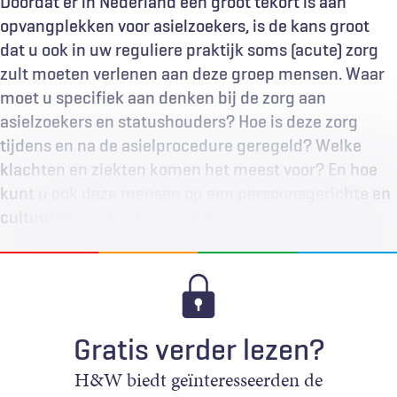
Doordat er in Nederland een groot tekort is aan
opvangplekken voor asielzoekers, is de kans groot
dat u ook in uw reguliere praktijk soms (acute) zorg
zult moeten verlenen aan deze groep mensen. Waar
moet u specifiek aan denken bij de zorg aan
asielzoekers en statushouders? Hoe is deze zorg
tijdens en na de asielprocedure geregeld? Welke
klachten en ziekten komen het meest voor? En hoe
kunt u ook deze mensen op een persoonsgerichte en
cultuursensitieve manier helpen?
Gratis verder lezen?
H&W biedt geïnteresseerden de