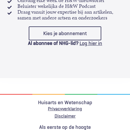
Ontvang elke week de H&W-nieuwsbrief
Beluister wekelijks de H&W Podcast
Draag vanuit jouw expertise bij aan artikelen,
samen met andere artsen en onderzoekers
Kies je abonnement
Al abonnee of NHG-lid?
Log hier in
Huisarts en Wetenschap
Privacyverklaring
Voet
Disclaimer
Als eerste op de hoogte