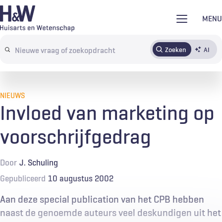
Overslaan
MENU
en
naar
Zoeken
AI
Abonneren
Tijdschrift
Inloggen
de
Search
inhoud
terms
gaan
NIEUWS
Invloed van marketing op
voorschrijfgedrag
Door
J. Schuling
Gepubliceerd
10 augustus 2002
Aan deze special publication van het CPB hebben
naast de genoemde auteurs veel deskundigen uit het