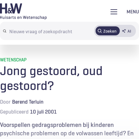
Overslaan
MENU
en
naar
Zoeken
AI
Abonneren
Tijdschrift
Inloggen
de
Search
inhoud
terms
gaan
WETENSCHAP
Jong gestoord, oud
gestoord?
Door
Berend Terluin
Gepubliceerd
10 juli 2001
Voorspellen gedragsproblemen bij kinderen
psychische problemen op de volwassen leeftijd? En