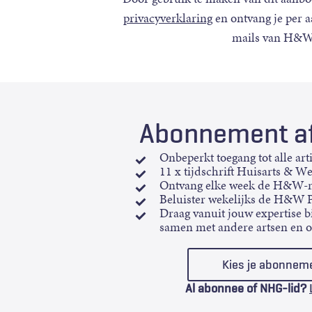
privacyverklaring
en ontvang je per 
mails van H&W
Abonnement af
Onbeperkt toegang tot alle art
11 x tijdschrift Huisarts & W
Ontvang elke week de H&W-n
Beluister wekelijks de H&W 
Draag vanuit jouw expertise bi
samen met andere artsen en 
Kies je abonnem
Al abonnee of NHG-lid?