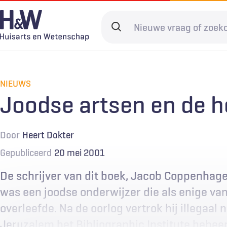
Overslaan
en
Search
naar
terms
de
Hoofdnavigatie
Diagnostiek
Home
Kwaliteit & 
Adverteren
inhoud
gaan
NIEUWS
Spoedzorg
Abonneren
Ketenzorg
Contact
Joodse artsen en de h
Digitale zorg
Levenseinde
Door
Heert Dokter
Gepubliceerd
20 mei 2001
De schrijver van dit boek, Jacob Coppenhag
was een joodse onderwijzer die als enige van
overleefde. Na de oorlog vertrok hij illegaal na
Jeruzalem het Bibliographic Institute beheer