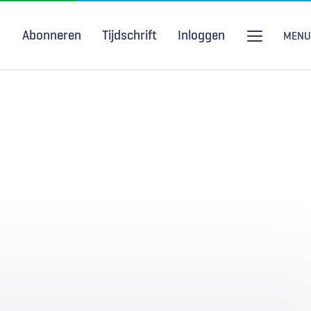
Abonneren
Tijdschrift
Inloggen
MENU
Seksuele gezondheid
H&W Podcast
COVID-19