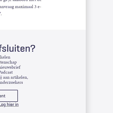
aanvraag maximaal 3 e-
.
sluiten?
ikelen
etenschap
ieuwsbrief
Podcast
j aan artikelen,
onderzoekers
ent
Log hier in