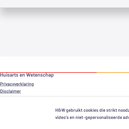
Huisarts en Wetenschap
Privacyverklaring
Voet
Disclaimer
H&W gebruikt cookies die strikt noodz
video's en niet-gepersonaliseerde ad