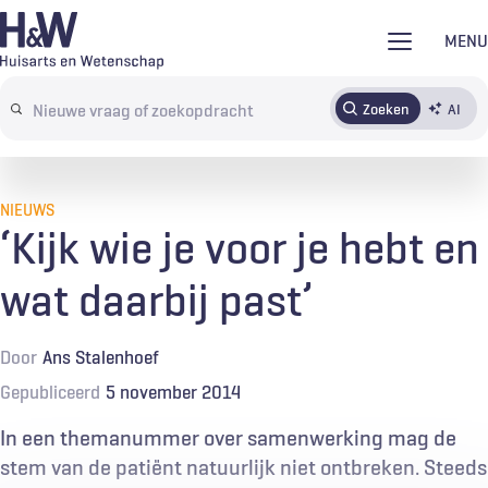
Overslaan
MENU
en
naar
Zoeken
AI
Abonneren
Tijdschrift
Inloggen
de
Search
inhoud
terms
gaan
NIEUWS
‘Kijk wie je voor je hebt en
wat daarbij past’
Door
Ans Stalenhoef
Gepubliceerd
5 november 2014
In een themanummer over samenwerking mag de
stem van de patiënt natuurlijk niet ontbreken. Steeds