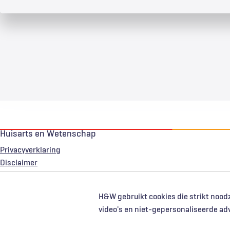
Huisarts en Wetenschap
Privacyverklaring
Voet
Disclaimer
H&W gebruikt cookies die strikt noodz
video's en niet-gepersonaliseerde ad