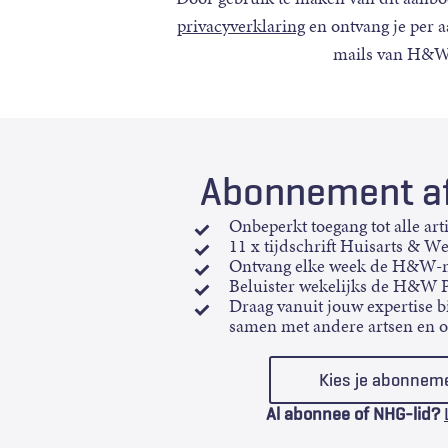
privacyverklaring
en ontvang je per 
mails van H&W
Abonnement af
Onbeperkt toegang tot alle art
11 x tijdschrift Huisarts & W
Ontvang elke week de H&W-n
Beluister wekelijks de H&W 
Draag vanuit jouw expertise bi
samen met andere artsen en 
Kies je abonnem
Al abonnee of NHG-lid?