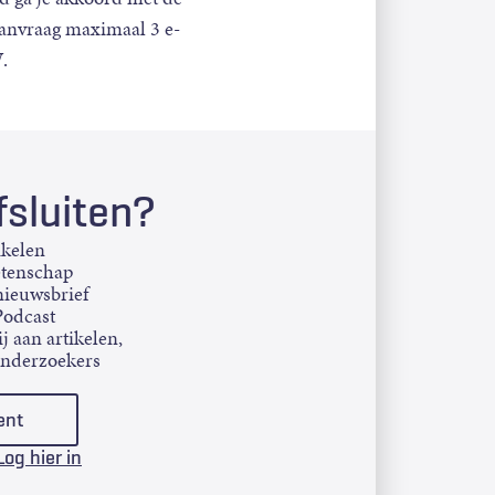
aanvraag maximaal 3 e-
.
sluiten?
ikelen
etenschap
ieuwsbrief
Podcast
j aan artikelen,
onderzoekers
ent
Log hier in