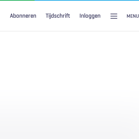
Abonneren
Tijdschrift
Inloggen
MENU
Seksuele gezondheid
H&W Podcast
COVID-19