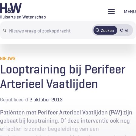
Overslaan
MENU
en
naar
Zoeken
AI
Abonneren
Tijdschrift
Inloggen
de
Search
inhoud
terms
gaan
NIEUWS
Looptraining bij Perifeer
Arterieel Vaatlijden
Gepubliceerd
2 oktober 2013
Patiënten met Perifeer Arterieel Vaatlijden (PAV) zijn
gebaat bij looptraining. Of deze interventie ook nog
effectief is zonder begeleiding van een